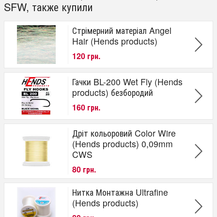
SFW, также купили
Стрімерний матеріал Angel
Hair (Hends products)
120 грн.
Гачки BL-200 Wet Fly (Hends
products) безбородий
160 грн.
Дріт кольоровий Color Wire
(Hends products) 0,09mm
CWS
80 грн.
Нитка Монтажна Ultrafine
(Hends produсts)