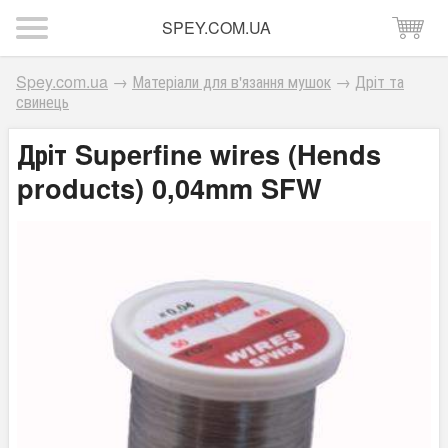
SPEY.COM.UA
Spey.com.ua
→
Матеріали для в'язання мушок
→
Дріт та
свинець
Дріт Superfine wires (Hends
products) 0,04mm SFW