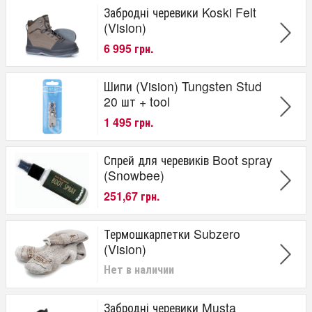
​Забродні черевики Koski Felt
(Vision)
6 995 грн.
Шипи (Vision) Tungsten Stud
20 шт + tool
1 495 грн.
Спрей для черевиків Boot spray
(Snowbee)
251,67 грн.
Термошкарпетки Subzero
(Vision)
Нет в наличии
Забродні черевики Musta