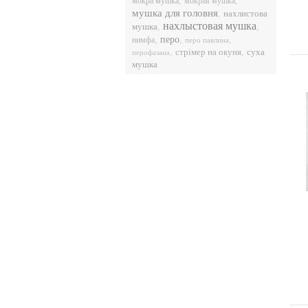
,
,
мокра мушка
мокрая мушка
мушка для головня
,
нахлистова
нахлыстовая мушка
мушка
,
,
перо
,
,
,
нимфа
перо павлина
,
,
суха
стрімер на окуня
перофазана
мушка