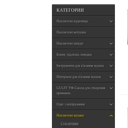
КАТЕГОРИИ
Нахлистові вудилища
Нахлистові котушки
Нахлистові шнури
Бекінг, підліски, повідки
Інструменти для в'язання мушок
Матеріали для в'язання мушок
GULFF УФ-Смола для створення
приманок
Одяг і екіпірування
Нахлистові мушки
Сухі мушки