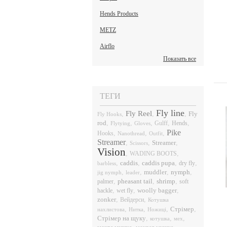
Hends Products
METZ
Airflo
Показать все
ТЕГИ
Fly line
Fly Reel
,
,
,
Fly
Fly Hooks
rod
,
,
,
,
,
Hends
Flytying
Gloves
Gulff
Pike
,
,
,
Hooks
Nanothread
Outfit
Streamer
,
,
,
Streamer
Scissors
Vision
,
,
WADING BOOTS
,
caddis
,
caddis pupa
,
,
dry fly
barbless
,
,
,
nymph
,
muddler
jig nymph
leader
,
pheasant tail
,
shrimp
,
palmer
soft
,
,
,
hackle
wet fly
woolly bagger
,
,
zonker
Вейдерси
Котушка
,
,
,
,
Стрімер
нахлистова
Нитка
Ножиці
,
,
,
Стрімер на щуку
котушка
мех