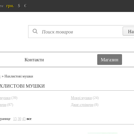
грн.
$
€
та:
Контакти
Магазин
e
» Нахлистові мушки
ХЛИСТОВІ МУШКИ
 мушки
(39)
Мокрі мушки
(24)
мери
(87)
Джиг-стрімери
(8)
транице
15
30
45
все