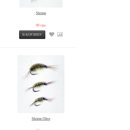
Shrimp
90 грн.
Shrimp Olive