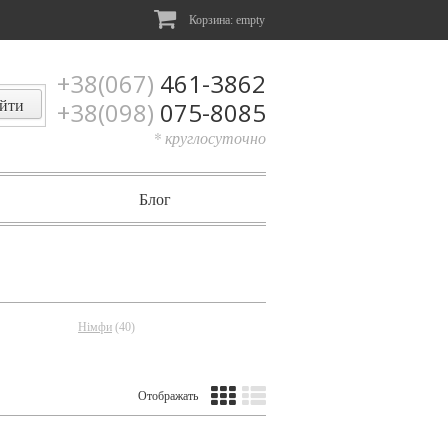
Корзина:
empty
+38(067)
461-3862
+38(098)
075-8085
* круглосуточно
Блог
Німфи
(40)
Отображать