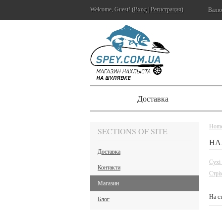
Welcome, Guest! (
Вход
|
Регистрация
)
Валю
Доставка
Hom
SECTIONS OF SITE
НА
Доставка
Сухі
Контакти
Стрі
Магазин
На с
Блог