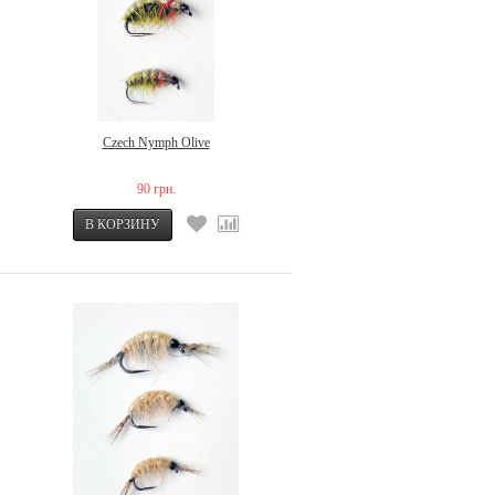
Czech Nymph Olive
90 грн.