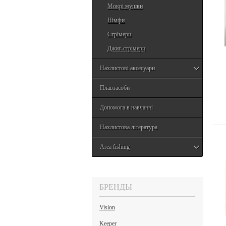
Мокрі мушки
Німфи
Стрімери
Джиг-стрімери
Нахлистові аксесуари
Плавзасоби
Допомога в навчанні
Нахлистова література
Area fishing
БРЕНДЫ
Vision
Keeper