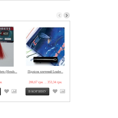
ets (Hends...
Підлісок плетений Leader...
Даббінг Natural Fur (Adams)
н.
206,67 грн. ... 353,34 грн.
131,67 грн.