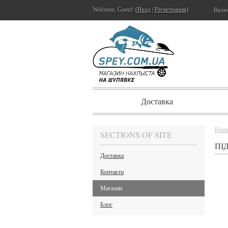
Welcome, Guest! (
Вход
|
Регистрация
)
Валю
Доставка
Hom
SECTIONS OF SITE
ПІ
Доставка
Контакти
Магазин
Блог