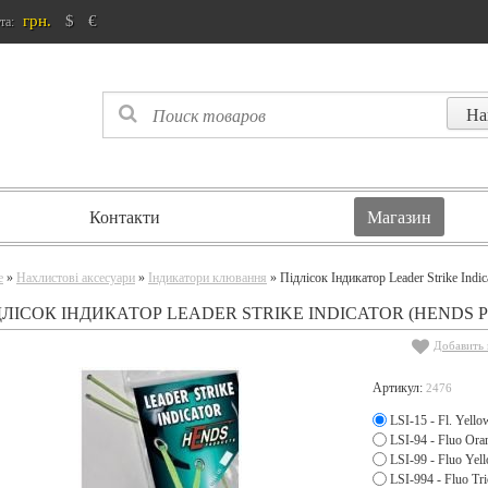
грн.
$
€
та:
Контакти
Магазин
e
»
Нахлистові аксесуари
»
Індикатори клювання
» Підлісок Індикатор Leader Strike Indic
ДЛІСОК ІНДИКАТОР LEADER STRIKE INDICATOR (HENDS 
Добавить 
Артикул:
2476
LSI-15 - Fl. Yell
LSI-94 - Fluo Ora
LSI-99 - Fluo Yel
LSI-994 - Fluo Tri