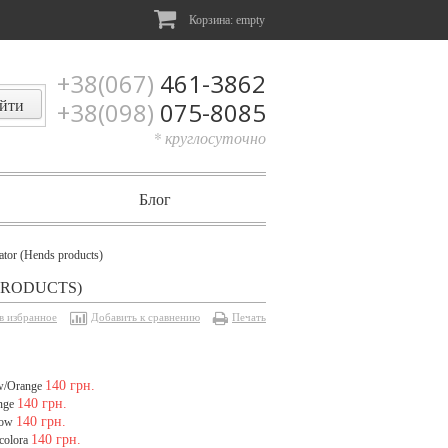
Корзина:
empty
+38(067)
461-3862
+38(098)
075-8085
* круглосуточно
Блог
ator (Hends products)
PRODUCTS)
в избранное
Добавить к сравнению
Печать
140 грн.
ow/Orange
140 грн.
nge
140 грн.
low
140 грн.
colora