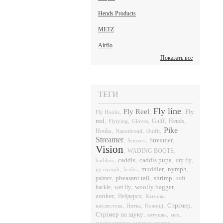
Hends Products
METZ
Airflo
Показать все
ТЕГИ
Fly line
Fly Reel
,
,
,
Fly
Fly Hooks
rod
,
,
,
,
,
Hends
Flytying
Gloves
Gulff
Pike
,
,
,
Hooks
Nanothread
Outfit
Streamer
,
,
,
Streamer
Scissors
Vision
,
,
WADING BOOTS
,
caddis
,
caddis pupa
,
,
dry fly
barbless
,
,
,
nymph
,
muddler
jig nymph
leader
,
pheasant tail
,
shrimp
,
palmer
soft
,
,
,
hackle
wet fly
woolly bagger
,
,
zonker
Вейдерси
Котушка
,
,
,
,
Стрімер
нахлистова
Нитка
Ножиці
,
,
,
Стрімер на щуку
котушка
мех