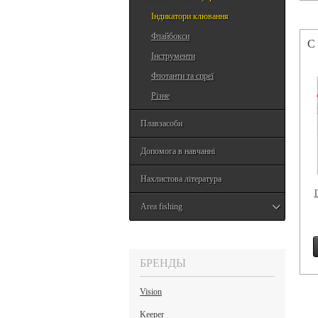
Індикатори клювання
Флайбокси
С
Інструменти
Флотанти та спреї
Різне
Плавзасоби
Допомога в навчанні
Нахлистова література
Г
Area fishing
БРЕНДЫ
Vision
Keeper