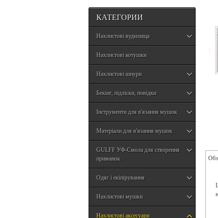
КАТЕГОРИИ
Нахлистові вудилища
Нахлистові котушки
Нахлистові шнури
Бекінг, підліски, повідки
Інструменти для в'язання мушок
Матеріали для в'язання мушок
GULFF УФ-Смола для створення
Обз
приманок
Одяг і екіпірування
Нахлистові мушки
Нахлистові аксесуари