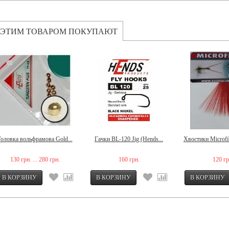
 ЭТИМ ТОВАРОМ ПОКУПАЮТ
оловка вольфрамова Gold...
Гачки BL-120 Jig (Hends...
Хвостики Microfib
130 грн. ... 280 грн.
160 грн.
120 гр