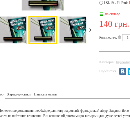
LSI-19 - Fl. Pink
на складе
140 грн.
Количество:
Категории:
Індикато
Поделиться:
ор
Характеристики
Написать отзыв
Це невелике доповнення необхідне для лову на довгий, французький лідер. Завдяки його 
навіть на найтонше клювання. Він оснащений двома мікро-кільцями для дуже легкої уста