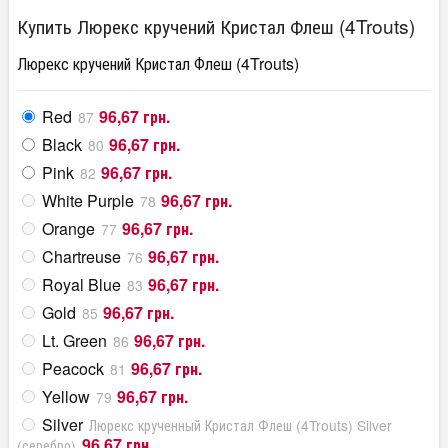
Купить Люрекс кручений Кристал Флеш (4Trouts)
Люрекс кручений Кристал Флеш (4Trouts)
Red
96,67 грн.
87
Black
96,67 грн.
80
Pink
96,67 грн.
82
White Purple
96,67 грн.
78
Orange
96,67 грн.
77
Chartreuse
96,67 грн.
76
Royal Blue
96,67 грн.
83
Gold
96,67 грн.
85
Lt. Green
96,67 грн.
86
Peacock
96,67 грн.
81
Yellow
96,67 грн.
79
Silver
Люрекс крученный Кристал Флеш (4Trouts) Silver
96,67 грн.
(серебро)