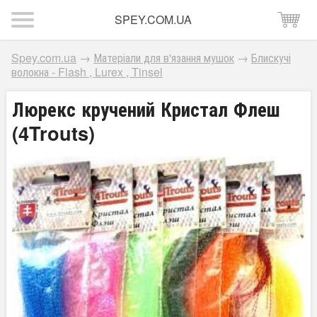
SPEY.COM.UA
Spey.com.ua
→
Матеріали для в'язання мушок
→
Блискучі
волокна - Flash , Lurex , Tinsel
Люрекс кручений Кристал Флеш
(4Trouts)