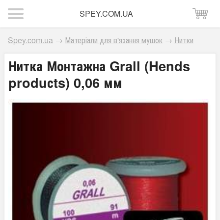
SPEY.COM.UA
Spey.com.ua
→
Матеріали для в'язання мушок
→
Нитки
Нитка Монтажна Grall (Hends
produсts) 0,06 мм