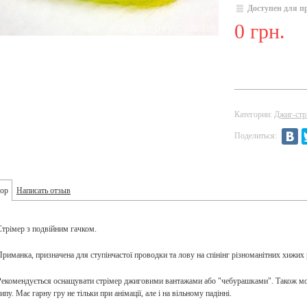
Доступен для п
0 грн.
Категории:
Джиг-стр
Поделиться:
ор
Написать отзыв
Стрімер з подвійним гачком.
Приманка, призначена для ступінчастої проводки та лову на спінінг різноманітних хижих 
Рекомендується оснащувати стрімер джиговими вантажами або "чебурашками". Також мо
ипу. Має гарну гру не тільки при анімації, але і на вільному падінні.