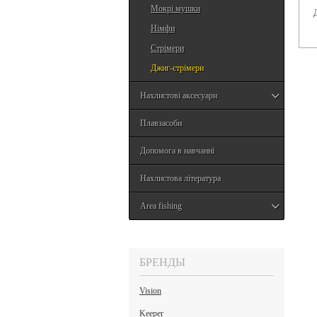
Мокрі мушки
Німфи
Стрімери
Джиг-стрімери
Нахлистові аксесуари
Плавзасоби
Допомога в навчанні
Нахлистова література
Area fishing
БРЕНДЫ
Vision
Keeper