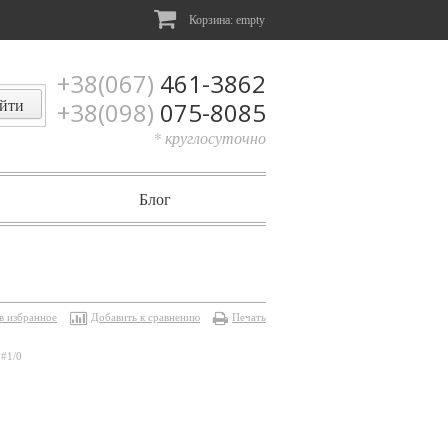
Корзина:
empty
+38(067)
461-3862
+38(098)
075-8085
* круглосуточно
Блог
в избранное
Добавить к сравнению
Печать
 #1/0