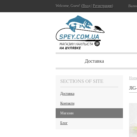
Welcome, Guest! (
Вход
|
Регистрация
)
Валю
Доставка
Hom
SECTIONS OF SITE
JI
Доставка
Контакти
Магазин
Блог