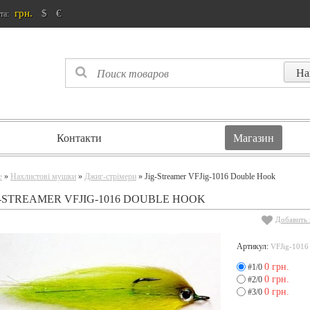
грн.
$
€
та:
Контакти
Магазин
e
»
Нахлистові мушки
»
Джиг-стрімери
» Jig-Streamer VFJig-1016 Double Hook
G-STREAMER VFJIG-1016 DOUBLE HOOK
Добавить 
Артикул:
VFJig-1016
0 грн.
#1/0
0 грн.
#2/0
0 грн.
#3/0