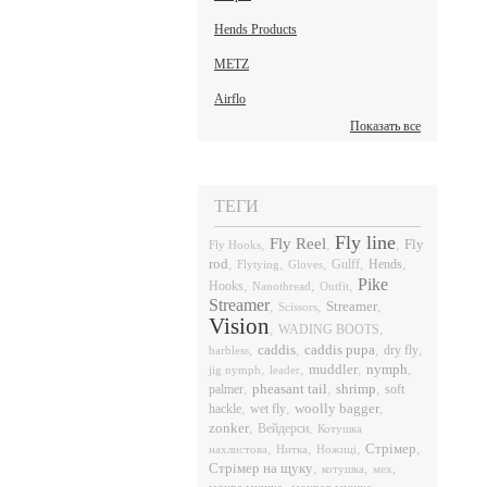
Hends Products
METZ
Airflo
Показать все
ТЕГИ
Fly line
Fly Reel
,
,
,
Fly
Fly Hooks
rod
,
,
,
,
,
Hends
Flytying
Gloves
Gulff
Pike
,
,
,
Hooks
Nanothread
Outfit
Streamer
,
,
,
Streamer
Scissors
Vision
,
,
WADING BOOTS
,
caddis
,
caddis pupa
,
,
dry fly
barbless
,
,
,
nymph
,
muddler
jig nymph
leader
,
pheasant tail
,
shrimp
,
palmer
soft
,
,
,
hackle
wet fly
woolly bagger
,
,
zonker
Вейдерси
Котушка
,
,
,
,
Стрімер
нахлистова
Нитка
Ножиці
,
,
,
Стрімер на щуку
котушка
мех