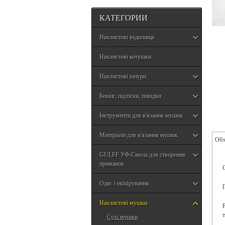
КАТЕГОРИИ
Нахлистові вудилища
Нахлистові котушки
Нахлистові шнури
Бекінг, підліски, повідки
Інструменти для в'язання мушок
Матеріали для в'язання мушок
Обз
GULFF УФ-Смола для створення
приманок
Одяг і екіпірування
Нахлистові мушки
т
Сухі мушки