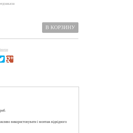
редзаказа
імери
риб.
жливо використовувати і монтаж відвідного