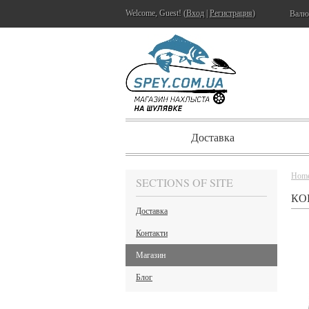
Welcome, Guest! (
Вход
|
Регистрация
)
Валю
Доставка
Hom
SECTIONS OF SITE
КО
Доставка
Контакти
Магазин
Блог