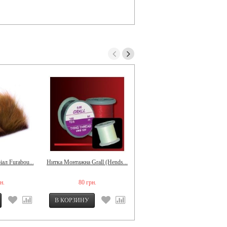
ал Furabou...
Нитка Монтажна Grall (Hends...
Плівка Shellback (Hends...
н.
80 грн.
78,34 грн.