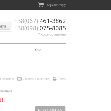
Корзина:
empty
+38(067)
461-3862
+38(098)
075-8085
* круглосуточно
Блог
в избранное
Добавить к сравнению
Печать
редзаказа
н.