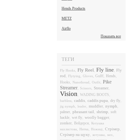
Hends Products
METZ
Airflo
Показать все
ТЕГИ
Fly line
Fly Reel
,
,
,
Fly
Fly Hooks
rod
,
,
,
,
,
Hends
Flytying
Gloves
Gulff
Pike
,
,
,
Hooks
Nanothread
Outfit
Streamer
,
,
,
Streamer
Scissors
Vision
,
,
WADING BOOTS
,
caddis
,
caddis pupa
,
,
dry fly
barbless
,
,
,
nymph
,
muddler
jig nymph
leader
,
pheasant tail
,
shrimp
,
palmer
soft
,
,
,
hackle
wet fly
woolly bagger
,
,
zonker
Вейдерси
Котушка
,
,
,
,
Стрімер
нахлистова
Нитка
Ножиці
,
,
,
Стрімер на щуку
котушка
мех