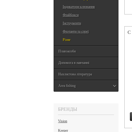
Індикатори клювання
Флайбокси
Інструменти
С
Флотанти та спреї
Різне
Плавзасоби
Допомога в навчанні
Нахлистова література
Area fishing
БРЕНДЫ
Vision
Keeper