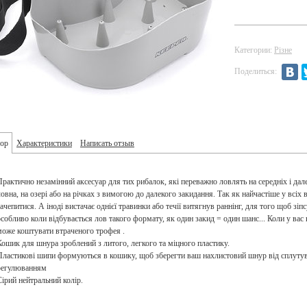
Категории:
Різне
Поделиться:
ор
Характеристики
Написать отзыв
Практично незамінний аксесуар для тих рибалок, які переважно ловлять на середніх і дал
човна, на озері або на річках з вимогою до далекого закидання. Так як найчастіше у всіх
зачепитися. А іноді вистачає однієї травинки або течії витягнув раннінг, для того щоб зіп
особливо коли відбувається лов такого формату, як один закид = один шанс... Коли у вас
може коштувати втраченого трофея .
Кошик для шнура зроблений з литого, легкого та міцного пластику.
Пластикові шипи формуються в кошику, щоб зберегти ваш нахлистовий шнур від сплутуван
регулюванням
Сірий нейтральний колір.