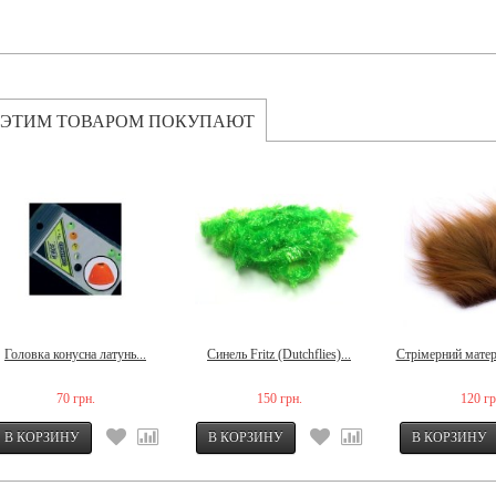
 ЭТИМ ТОВАРОМ ПОКУПАЮТ
Головка конусна латунь...
Синель Fritz (Dutchflies)...
Стрімерний матері
70 грн.
150 грн.
120 гр