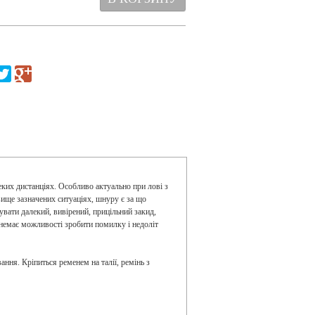
еких дистанціях. Особливо актуально при лові з
 вище зазначених ситуаціях, шнуру є за що
сувати далекий, вивірений, прицільний закид,
 немає можливості зробити помилку і недоліт
ня. Кріпиться ременем на талії, ремінь з