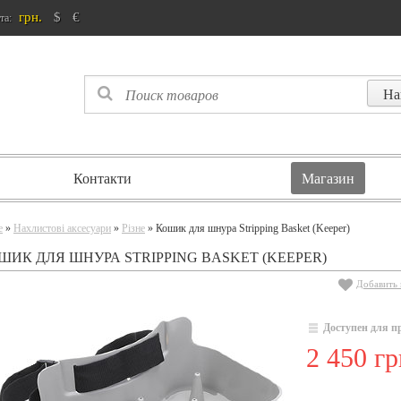
грн.
$
€
та:
Контакти
Магазин
e
»
Нахлистові аксесуари
»
Різне
» Кошик для шнура Stripping Basket (Keeper)
ШИК ДЛЯ ШНУРА STRIPPING BASKET (KEEPER)
Добавить 
Доступен для п
2 450 гр