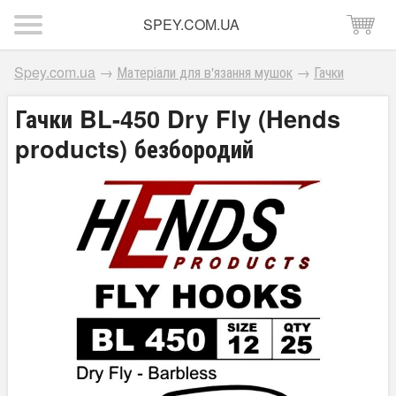
SPEY.COM.UA
Spey.com.ua
→
Матеріали для в'язання мушок
→
Гачки
Гачки BL-450 Dry Fly (Hends
products) безбородий